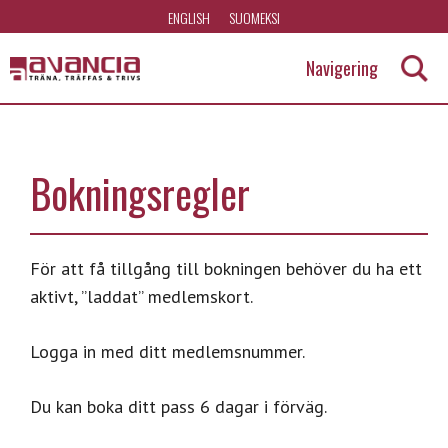
Hoppa
ENGLISH
SUOMEKSI
till
Navigering
huvudinnehåll
A
v
Bokningsregler
a
n
c
För att få tillgång till bokningen behöver du ha ett
aktivt, ”laddat” medlemskort.
i
a
Logga in med ditt medlemsnummer.
Du kan boka ditt pass 6 dagar i förväg.