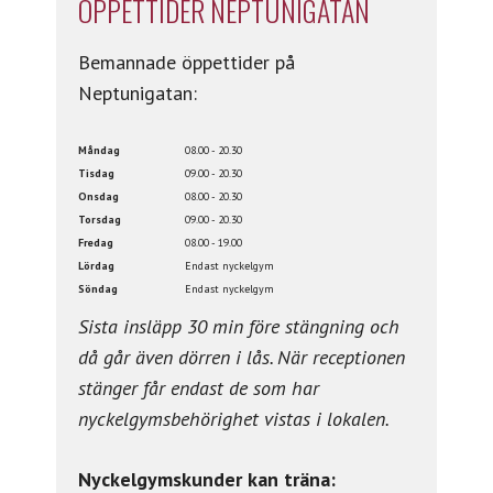
ÖPPETTIDER NEPTUNIGATAN
Bemannade öppettider på
Neptunigatan:
Måndag
08.00 - 20.30
Tisdag
09.00 - 20.30
Onsdag
08.00 - 20.30
Torsdag
09.00 - 20.30
Fredag
08.00 - 19.00
Lördag
Endast nyckelgym
Söndag
Endast nyckelgym
Sista insläpp 30 min före stängning och
då går även dörren i lås. När receptionen
stänger får endast de som har
nyckelgymsbehörighet vistas i lokalen.
Nyckelgymskunder kan träna: