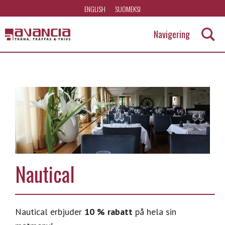
Hoppa
ENGLISH
SUOMEKSI
till
Navigering
huvudinnehåll
A
v
a
n
c
i
Nautical
a
Nautical erbjuder
10 % rabatt
på hela sin