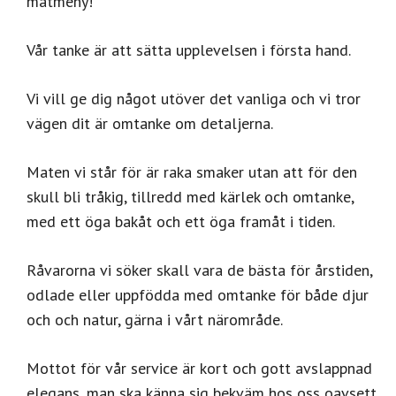
matmeny!
Vår tanke är att sätta upplevelsen i första hand.
Vi vill ge dig något utöver det vanliga och vi tror
vägen dit är omtanke om detaljerna.
Maten vi står för är raka smaker utan att för den
skull bli tråkig, tillredd med kärlek och omtanke,
med ett öga bakåt och ett öga framåt i tiden.
Råvarorna vi söker skall vara de bästa för årstiden,
odlade eller uppfödda med omtanke för både djur
och och natur, gärna i vårt närområde.
Mottot för vår service är kort och gott avslappnad
elegans, man ska känna sig bekväm hos oss oavsett